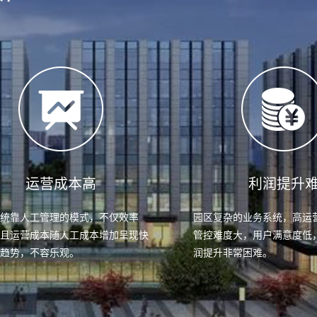
运营成本高
利润提升
传统靠人工管理的模式，不仅效率
园区复杂的业务系统，高运
而且运营成本随人工成本增加呈现快
管控难度大，用户满意度低
长趋势，不容乐观。
润提升非常困难。