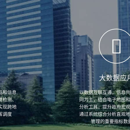
度
大数据应
品和信息
以数据互联互通，信息
境检测、
同为主，结合电子地图
实现跨地
分析工具，提升政府宏
挥调度
通过系统综合分析直观
管理的重要指标数