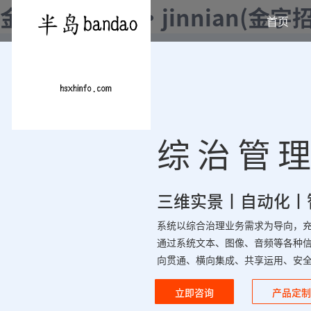
金年会|金年会·jinnian(金
首页
综治管理
三维实景丨自动化丨
系统以综合治理业务需求为导向，
通过系统文本、图像、音频等各种
向贯通、横向集成、共享运用、安
立即咨询
产品定制