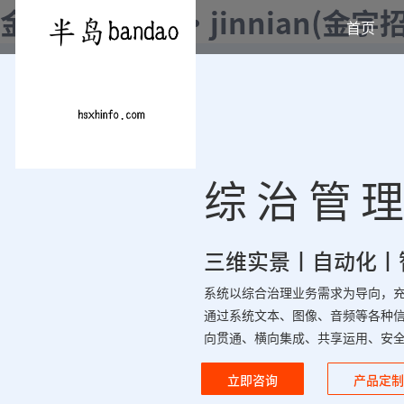
金年会|金年会·jinnian(金
首页
综治管理
三维实景丨自动化丨
系统以综合治理业务需求为导向，
通过系统文本、图像、音频等各种
向贯通、横向集成、共享运用、安
立即咨询
产品定制