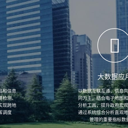
度
大数据应
品和信息
以数据互联互通，信息
境检测、
同为主，结合电子地图
实现跨地
分析工具，提升政府宏
挥调度
通过系统综合分析直观
管理的重要指标数