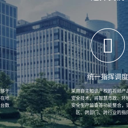
统一指挥调
能够于
采用自主知识产权的视频产
栋在地
安全技术，将智慧市政、环
平台数
安全生产监查等功能整合，
区、跨部门、跨行业的指