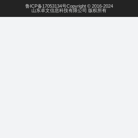
鲁ICP备17053134号Copyright © 2016-2024
山东卓文信息科技有限公司 版权所有