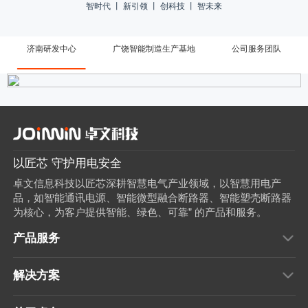
智时代 丨 新引领 丨 创科技 丨 智未来
济南研发中心
广饶智能制造生产基地
公司服务团队
以匠芯 守护用电安全
卓文信息科技以匠芯深耕智慧电气产业领域，以智慧用电产
品，如智能通讯电源、智能微型融合断路器、智能塑壳断路器
为核心，为客户提供智能、绿色、可靠” 的产品和服务。
产品服务
解决方案