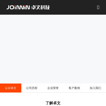
认识卓文
公司历程
企业荣誉
客户案例
加入我们
了解卓文